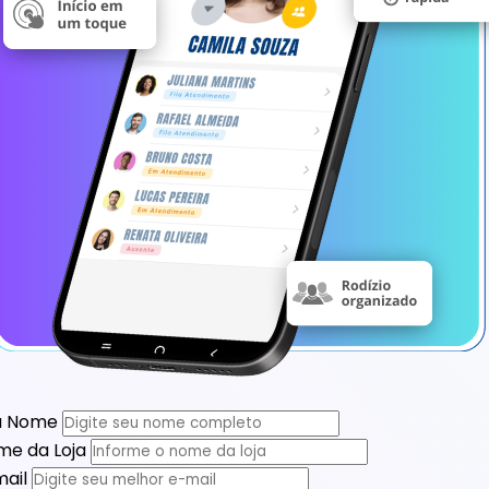
u Nome
me da Loja
ail