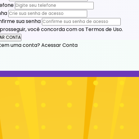
lefone
nha
nfirme sua senha
prosseguir, você concorda com os
Termos de Uso.
IAR CONTA
 tem uma conta?
Acessar Conta